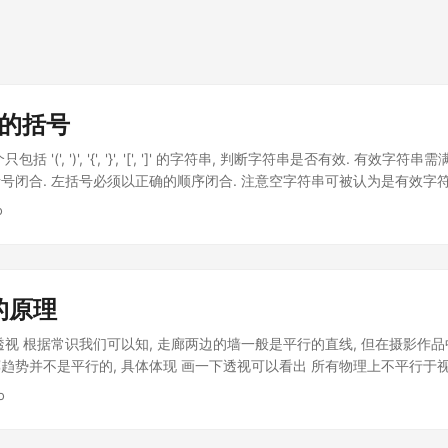
效的括号
 '(', ')', '{', '}', '[', ']' 的字符串, 判断字符串是否有效. 有效字
号闭合. 左括号必须以正确的顺序闭合. 注意空字符串可被认为是有效字符
tcode-cn.com/problems/valid-parentheses/ (看了评论才知道是B站
o
 输入: "()[]{}" 输出: true 输入: "(]" 输出: false 输入: "([)]" 输出: false 输
olution: def isValid(self, s): while '{}' in s or '()' in s or '[]' in s: s = 
'[]', '') s = s.replace('()', '') return s == '' 对于正确的来说, 每次
实这个题主要是考大家关于栈的应用 原理 栈先入后出特点恰好与本题括号排序
的原理
遇到右括号时将对应栈顶左括号出栈, 则遍历完所有括号后 stack 仍然为
应关系：key 左括号, value 右括号；这样查询 2 个括号是否对应只需 $O
透视 根据常识我们可以知, 走廊两边的墙一般是平行的直线, 但在摄影作品
k, 遍历字符串s 并按照算法流程一一判断. 流程 如果 c 是左括号, 则入栈 
趋势并不是平行的, 具体体现 画一下透视可以看出 所有物理上不平行于视
 若 stack 栈顶出栈括号 stack.pop() 与当前遍历括号 c 不对应, 则提前返回
本文是探讨一下为什么会出现这种结果. 设这么一个场景 已知摄像机位置, 
o
相机所在的位置. 其距离1点的物理距离为 $L_1=\sqrt{x^2+R^2}$ ,
^2+(2R)^2}$, 即距离n点的位置为$L_n=\sqrt{x^2+(nR)^2}$, x固定不变