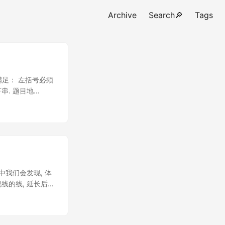
Archive
Search🔎
Tags
符串需满足： 左括号必须
串. 题目地
开发岗面试题) 示例 输
入: "{[]}" 输出:
s.replace('{}', '')
都能去掉一对括号, 最后就成了
特点一致, 即若
空； 建立哈希表
(1)$ 时间复杂
中我们会发现, 体
push； 否则通过哈
线的线, 延长后最
 false. ...
也就是漫画中我们
 距离2点则为
, 当n逐渐增大的时候,