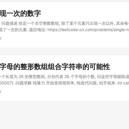
_{\substack{n\to\infty }} L_n=nR$, x可以忽略不计, 此时两点的距离(图
视作相等, 根据上述距离公式$L_n=\sqrt{x^2+(nR)^2}$(自变量为$
出现一次的数字
dfrac{R^2}{\sqrt{\dfrac{x^2}{n^2}+R^2}}$, 随着n的增大, 导数
(常数),
 问题描述 给定一个非空整数数组, 除了某个元素只出现一次以外, 其余
次的元素. 题目地址: https://leetcode-cn.com/problems/single-
杂度. 你可以不使用额外空间来实现吗？ 示例 输入: [2,2,1] 输出: 1 输入: 
o
开始想的是用collection函数来统计次数, 但发现题目的说明讲到了不使用额外
行排序, 再进行for num in nums进行遍历, 来判断相邻两个是否相同从
复杂度就太高了. 而且严格来说sort也使用了额外的空间(见下文解释) pyth
现 int PyList_Sort(PyObject *v) { if (v == NULL || !PyList_Check(v
代表字母的整形数组组合字符串的可能性
Call(); return -1; } v = list_sort_impl((PyListObject *)v, NULL, 0); if 
EF(v); return 0; } 使用的是Timsort算法, 从时间复杂度来讲, 这个算法是
个长度为 26 的整型数组, 分别代表 26 个字母的个数, 问这些字母能
量大的时候会增大. 下面是JSE7 中Timsort实现代码中的一段话，可
0007). 问题求解 纯暴力 开始觉得很简单, 纯迭代问题, 抬手就来. int calc(int[
able, adaptive, iterative mergesort that requires far fewer than n 
i = 0; i < nums.length; i++) { if (nums[i] > 0) { nums[i]--; ret += calc(n
o
 running on partially sorted arrays, while offering performance com
ums[i]++; } } return ret > 0 ? ret : 1; } 结果超时, 不行, 看来只能
sort when run on random arrays. Like all proper mergesorts, this sort
{A_{字母总数}^{字母总数}}{A_{A的数量}^{A的数量}\times……\times A_{2}
ime (worst case). In the worst case, this sort requires temporary stor
些字母一定要全部使用), 这里为了简单就假设全部使用. 解法一：排列组合
; in the best case, it requires only a small constant amount of space. 
1+a_2+…+a_{25}$. 放 $a$ , 有$(sum, a0)$种选择的方法; 放$ b$, 有$(s
um - a0 - a1, a2)$种方法…..直到最后 程序 private long solve1(int[] lett
tters) { sum += c; } BigInteger r = BigInteger.ONE; for (int c : letters) { 