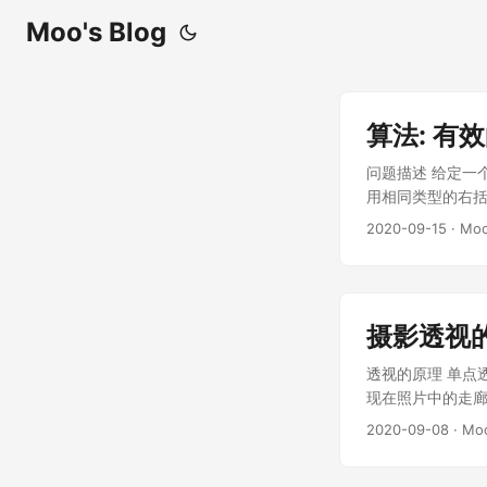
Moo's Blog
算法: 有
问题描述 给定一个只包括
用相同类型的右括
址:https://lee
2020-09-15
· Mo
入: "()" 输出: true
true 解答 思路一 class S
s = s.replace(
空. 思路二 其
摄影透视
遇到左括号入栈, 
dic构建左右括号对
透视的原理 单点
度；建立栈 stac
现在照片中的走廊
希表判断括号对应关系,
终趋近于一点, 
2020-09-08
· Mo
读者的视角或者照片中
$L_2=\sqrt{x