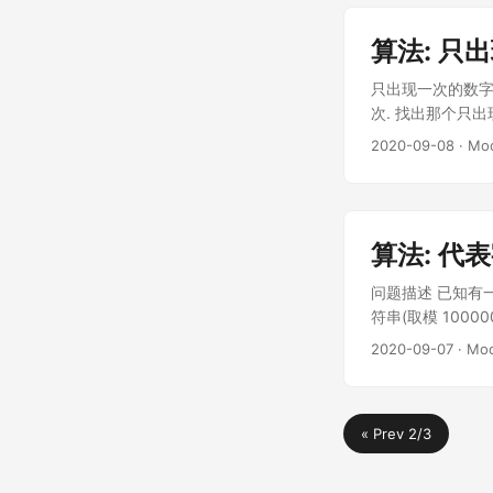
$\lim\limits
的长度在极限距离可以
算法: 只
数一阶导数为$L_n’=\
即最终L最终等于R
只出现一次的数字
次. 找出那个只出现了一
算法应该具有线性时间复
2020-09-08
· Mo
输出: 4 解答 
后来想用sort来进
但这样O(n)的时间
python源码中的sort实
算法: 
PyErr_BadInternal
-1; Py_DECR
问题描述 已知有一
讲，需要的开销在数
符串(取模 100000
Timsort的优势： A st
ret = 0; for (int 
2020-09-07
· Mo
comparisons when
1000000007; n
traditional merge
$$ Sum=\dfrac
runs O(n log n) t
讲太清楚(是否这
object references
« Prev 2/3
是 $sum=a_0+a_
方法; 放 $c$, 有$(s
0; for (int c : le