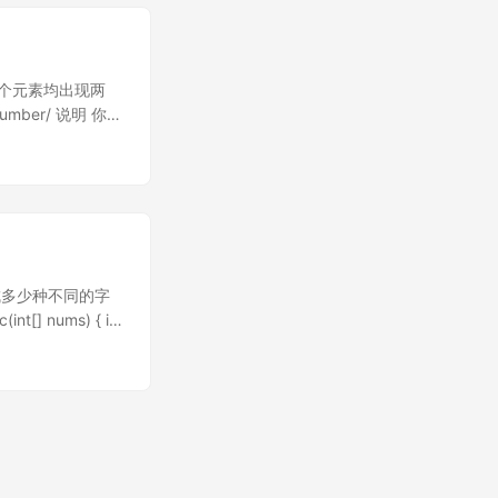
中橙色的部分) 两个橙色
n$)可以知道, 此函
值逐渐变大, 最终趋向1,
每个元素均出现两
number/ 说明 你的
[4,1,2,1,2]
的空间, 所以作罢.
而找出不同的元素,
on的sort方法 见
)) {
(v == NULL) return
高效的. 从空间复杂度来
组成多少种不同的字
以很好的说明
] nums) { int
lg(n)
ums); ret %=
parable to a
用数学方法求解. 数学方法
 is stable and
^{2}} $$ 题目没有
age space for n/2
. 生成字符串长度
...
um - a0, a1)$种
ers) { int sum =
BigInteger s =